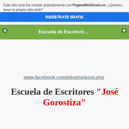
Este sitio web fue creado gratuitamente con
PaginaWebGratis.es
. ¿Quieres
tener tu propio sitio web?
REGÍSTRATE GRATIS
Escuela de Escritores "José Gorostiza"
SÉ GOROSTIZA"
www.facebook.com/plugins/post.php
ente
Escuela de Escritores
"José
Gorostiza"
s